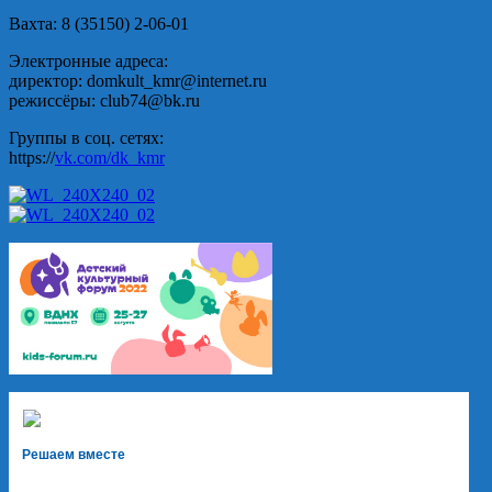
Вахта: 8 (35150) 2-06-01
Электронные адреса:
директор: domkult_kmr@internet.ru
режиссёры: club74@bk.ru
Группы в соц. сетях:
https://
vk.com/dk_kmr
Решаем вместе